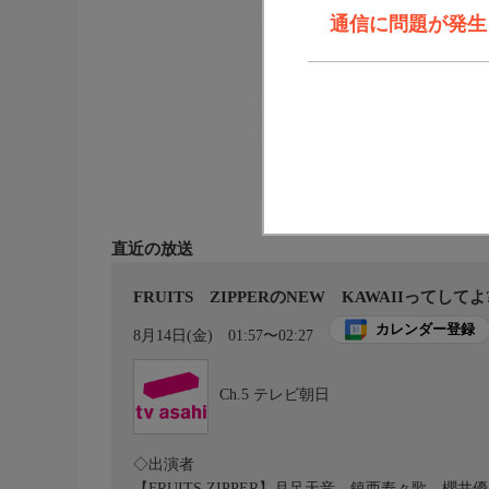
通信に問題が発生しま
直近の放送
FRUITS ZIPPERのNEW KAWAIIってしてよ
カレンダー登録
8月14日(金)
01:57〜02:27
Ch.5
テレビ朝日
◇出演者
【FRUITS ZIPPER】月足天音、鎮西寿々歌、