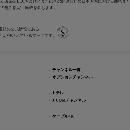
iVo Brands LLCおよび／またはその関連会社の日本国内における商標
材の無断複写・転載を禁じます。
、テレビ番組の公式情報である
スにのみ表記が許されているマークです。
チャンネル一覧
オプションチャンネル
J:テレ
J:COMチャンネル
ケーブル4K