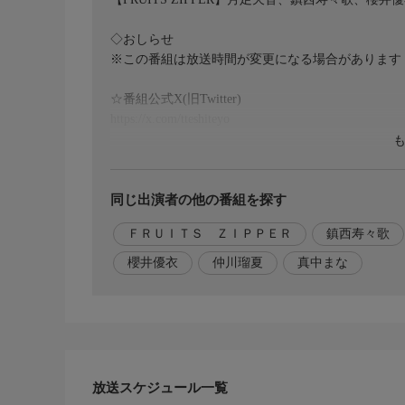
◇おしらせ
※この番組は放送時間が変更になる場合があります
☆番組公式X(旧Twitter)
https://x.com/tteshiteyo
☆番組公式Instagram
https://www.instagram.com/tteshiteyo/
同じ出演者の他の番組を探す
ＦＲＵＩＴＳ ＺＩＰＰＥＲ
鎮西寿々歌
櫻井優衣
仲川瑠夏
真中まな
放送スケジュール一覧