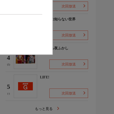
次回放送
(7)
マツコの知らない世界
3
次回放送
(-)
月曜から夜ふかし
4
次回放送
(5)
LIFE!
5
次回放送
(-)
もっと見る