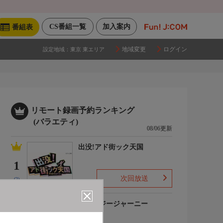
CS番組一覧
加入案内
番組表
地域変更
ログイン
設定地域：
東京 東エリア
リモート録画予約ランキング
(バラエティ)
08/06更新
出没!アド街ック天国
1
次回放送
(2)
クレイジージャーニー
2