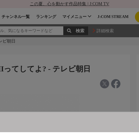
この夏、心を動かす作品特集 | J:COM TV
チャンネル一覧
ランキング
マイメニュー
J:COM STREAM
詳細検索
 テレビ朝日
WAIIってしてよ? - テレビ朝日