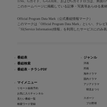
TiVo、Gガイド、G-GUIDE、およびGガイドロゴは、米国T
このホームページに掲載している記事・写真等あらゆる素
Official Program Data Mark（公式番組情報マーク）
このマークは「Official Program Data Mark」といい
「SI(Service Information)情報」を利用したサービ
番組表
ジャンル
番組検索
洋画
邦画
番組表・チラシPDF
海外ドラマ
国内ドラマ
マイメニュー
アジアドラマ
リモート録画予約
韓流まつり
お気に入りチャンネル
スポーツ
見たい番組一覧
プロ野球
検索ワード登録