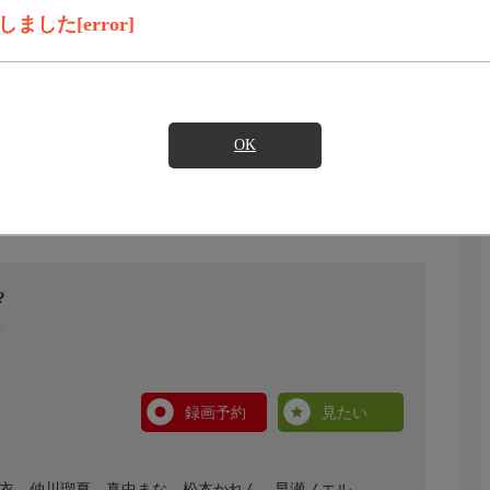
した[error]
OK
?
録画予約
見たい
櫻井優衣、仲川瑠夏、真中まな、松本かれん、早瀬ノエル