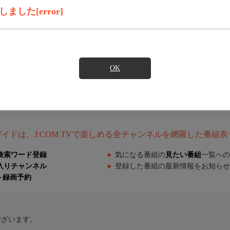
した[error]
OK
組ガイドは、J:COM TVで楽しめる全チャンネルを網羅した番組
検索ワード登録
気になる番組の
見たい番組
一覧への
入りチャンネル
登録した番組の最新情報をお知らせ
ト録画予約
ございます。