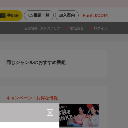
CS番組一覧
加入案内
番組表
地域変更
ログイン
設定地域：
東京 東エリア
同じジャンルのおすすめ番組
キャンペーン・お得な情報