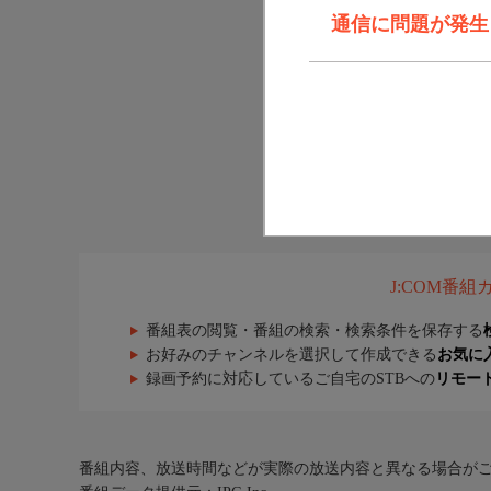
通信に問題が発生しま
J:COM番
番組表の閲覧・番組の検索・検索条件を保存する
お好みのチャンネルを選択して作成できる
お気に
録画予約に対応しているご自宅のSTBへの
リモー
番組内容、放送時間などが実際の放送内容と異なる場合が