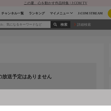
この夏、心を動かす作品特集 | J:COM TV
チャンネル一覧
ランキング
マイメニュー
J:COM STREAM
詳細検索
の放送予定はありません