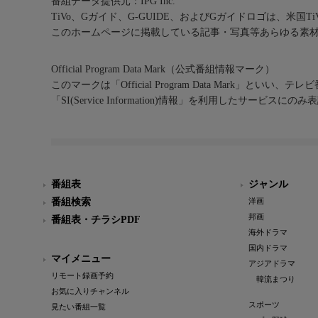
番組データ提供元：IPG Inc.
TiVo、Gガイド、G-GUIDE、およびGガイドロゴは、米国T
このホームページに掲載している記事・写真等あらゆる素
Official Program Data Mark（公式番組情報マーク）
このマークは「Official Program Data Mark」といい
「SI(Service Information)情報」を利用したサービ
番組表
ジャンル
番組検索
洋画
邦画
番組表・チラシPDF
海外ドラマ
国内ドラマ
マイメニュー
アジアドラマ
リモート録画予約
韓流まつり
お気に入りチャンネル
スポーツ
見たい番組一覧