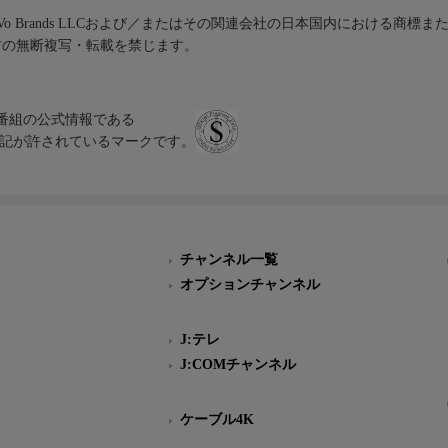
iVo Brands LLCおよび／またはその関連会社の日本国内における商標
材の無断複写・転載を禁じます。
、テレビ番組の公式情報である
スにのみ表記が許されているマークです。
チャンネル一覧
オプションチャンネル
J:テレ
J:COMチャンネル
ケーブル4K