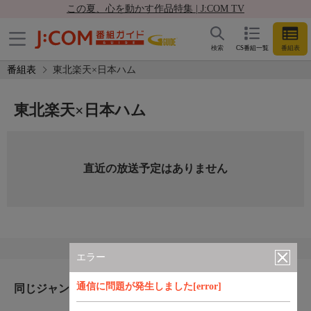
この夏、心を動かす作品特集 | J:COM TV
検索
CS番組一覧
番組表
番組表
東北楽天×日本ハム
東北楽天×日本ハム
直近の放送予定はありません
エラー
通信に問題が発生しました[error]
同じジャンルのおすすめ番組