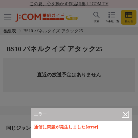
この夏、心を動かす作品特集 | J:COM TV
検索
CS番組一覧
番組表
番組表
BS10 パネルクイズ アタック25
BS10 パネルクイズ アタック25
直近の放送予定はありません
エラー
通信に問題が発生しました[error]
同じジャンルのおすすめ番組