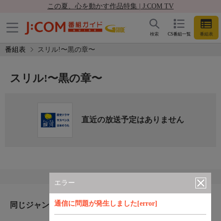
この夏、心を動かす作品特集 | J:COM TV
検索
CS番組一覧
番組表
番組表
スリル!〜黒の章〜
スリル!〜黒の章〜
直近の放送予定はありません
エラー
通信に問題が発生しました[error]
同じジャンルのおすすめ番組