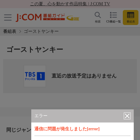
この夏、心を動かす作品特集 | J:COM TV
検索
CS番組一覧
番組表
番組表
ゴーストヤンキー
ゴーストヤンキー
直近の放送予定はありません
エラー
通信に問題が発生しました[error]
同じジャンルのおすすめ番組