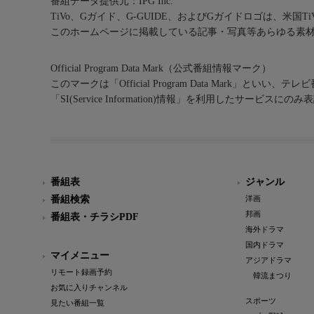
番組データ提供元：IPG Inc.
TiVo、Gガイド、G-GUIDE、およびGガイドロゴは、米国T
このホームページに掲載している記事・写真等あらゆる素
Official Program Data Mark（公式番組情報マーク）
このマークは「Official Program Data Mark」といい
「SI(Service Information)情報」を利用したサービ
番組表
ジャンル
番組検索
洋画
邦画
番組表・チラシPDF
海外ドラマ
国内ドラマ
マイメニュー
アジアドラマ
リモート録画予約
韓流まつり
お気に入りチャンネル
スポーツ
見たい番組一覧