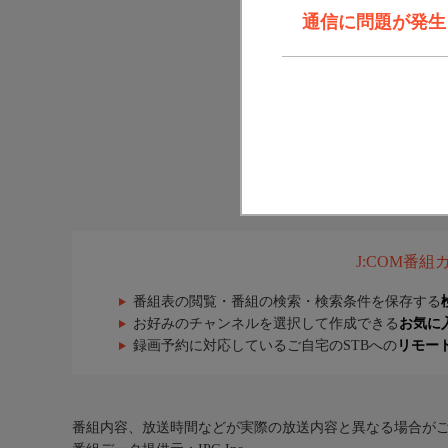
通信に問題が発生しま
J:COM番
番組表の閲覧・番組の検索・検索条件を保存する
お好みのチャンネルを選択して作成できる
お気に
録画予約に対応しているご自宅のSTBへの
リモー
番組内容、放送時間などが実際の放送内容と異なる場合が