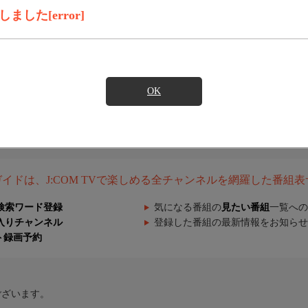
した[error]
OK
組ガイドは、J:COM TVで楽しめる全チャンネルを網羅した番組
検索ワード登録
気になる番組の
見たい番組
一覧への
入りチャンネル
登録した番組の最新情報をお知らせ
ト録画予約
ございます。