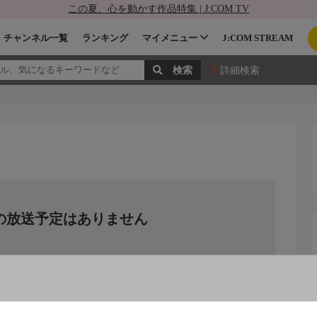
この夏、心を動かす作品特集 | J:COM TV
チャンネル一覧
ランキング
マイメニュー
J:COM STREAM
詳細検索
の放送予定はありません