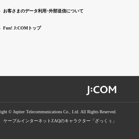
お客さまのデータ利用･外部送信について
Fun! J:COMトップ
ight © Jupiter Telecommunications Co., Ltd. All Rights Reserved.
ケーブルインターネットZAQのキャラクター「ざっくぅ」