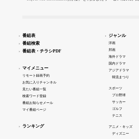
番組表
ジャンル
番組検索
洋画
邦画
番組表・チラシPDF
海外ドラマ
国内ドラマ
マイメニュー
アジアドラマ
リモート録画予約
韓流まつり
お気に入りチャンネル
スポーツ
見たい番組一覧
プロ野球
検索ワード登録
サッカー
番組お知らせメール
ゴルフ
マイ番組ページ
テニス
ランキング
アニメ・キッズ
ディズニー