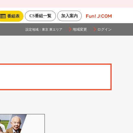
CS番組一覧
加入案内
番組表
地域変更
ログイン
設定地域：
東京 東エリア