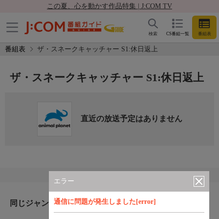
この夏、心を動かす作品特集 | J:COM TV
検索
CS番組一覧
番組表
番組表
ザ・スネークキャッチャー S1:休日返上
ザ・スネークキャッチャー S1:休日返上
直近の放送予定はありません
エラー
通信に問題が発生しました[error]
同じジャンルのおすすめ番組