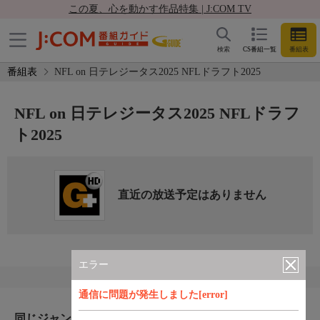
この夏、心を動かす作品特集 | J:COM TV
検索
CS番組一覧
番組表
番組表
NFL on 日テレジータス2025 NFLドラフト2025
NFL on 日テレジータス2025 NFLドラフ
ト2025
直近の放送予定はありません
エラー
通信に問題が発生しました[error]
同じジャンルのおすすめ番組