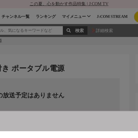
この夏、心を動かす作品特集 | J:COM TV
チャンネル一覧
ランキング
マイメニュー
J:COM STREAM
詳細検索
源
付き ポータブル電源
の放送予定はありません