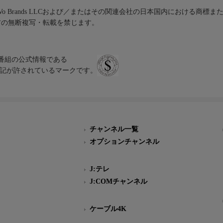
iVo Brands LLCおよび／またはその関連会社の日本国内における商標
材の無断複写・転載を禁じます。
、テレビ番組の公式情報である
スにのみ表記が許されているマークです。
チャンネル一覧
オプションチャンネル
J:テレ
J:COMチャンネル
ケーブル4K