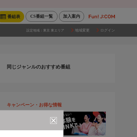
CS番組一覧
加入案内
番組表
地域変更
ログイン
設定地域：
東京 東エリア
同じジャンルのおすすめ番組
キャンペーン・お得な情報