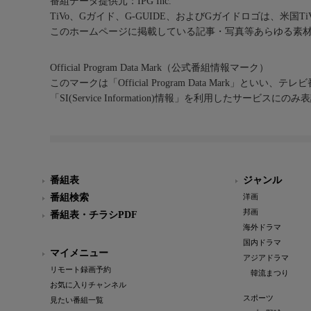
番組データ提供元：IPG Inc.
TiVo、Gガイド、G-GUIDE、およびGガイドロゴは、米国T
このホームページに掲載している記事・写真等あらゆる素
Official Program Data Mark（公式番組情報マーク）
このマークは「Official Program Data Mark」といい
「SI(Service Information)情報」を利用したサービ
番組表
ジャンル
番組検索
洋画
邦画
番組表・チラシPDF
海外ドラマ
国内ドラマ
マイメニュー
アジアドラマ
リモート録画予約
韓流まつり
お気に入りチャンネル
スポーツ
見たい番組一覧