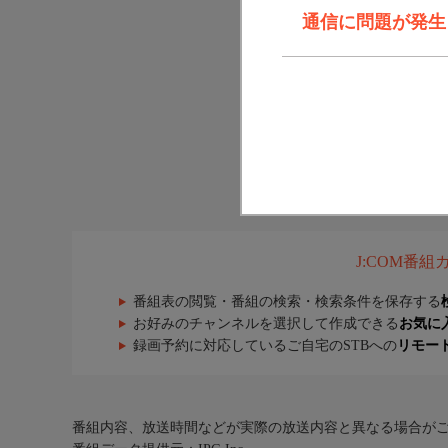
通信に問題が発生しま
J:COM番
番組表の閲覧・番組の検索・検索条件を保存する
お好みのチャンネルを選択して作成できる
お気に
録画予約に対応しているご自宅のSTBへの
リモー
番組内容、放送時間などが実際の放送内容と異なる場合が