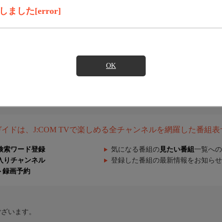
した[error]
OK
組ガイドは、J:COM TVで楽しめる全チャンネルを網羅した番組
検索ワード登録
気になる番組の
見たい番組
一覧への
入りチャンネル
登録した番組の最新情報をお知らせ
ト録画予約
ございます。