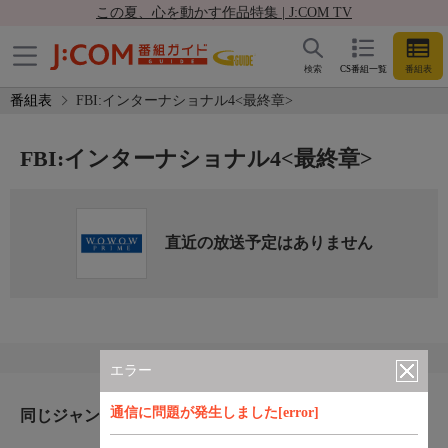
この夏、心を動かす作品特集 | J:COM TV
検索
CS番組一覧
番組表
番組表
FBI:インターナショナル4<最終章>
FBI:インターナショナル4<最終章>
直近の放送予定はありません
エラー
通信に問題が発生しました[error]
同じジャンルのおすすめ番組