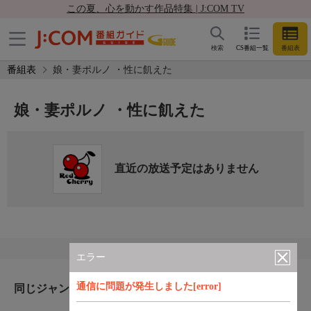
この夏、心を動かす作品特集 | J:COM TV
検索
CS番組一覧
番組表
番組表
娘・妻ポルノ ・性に飢えた
娘・妻ポルノ ・性に飢えた
直近の放送予定はありません
エラー
通信に問題が発生しました[error]
同じジャンルのおすすめ番組