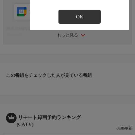
カレンダー登録
アプリ視聴
放送中
OK
番組詳細内容
もっと見る
番組内容
※番組の内容や放送日時は、変更となる場合がございます。
この番組をチェックした人が見ている番組
リモート録画予約ランキング
(CATV)
08/06更新