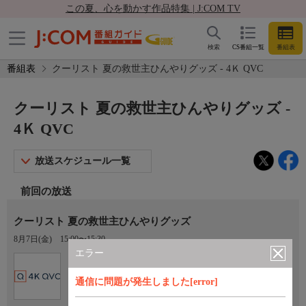
この夏、心を動かす作品特集 | J:COM TV
検索
CS番組一覧
番組表
番組表
クーリスト 夏の救世主ひんやりグッズ - 4Ｋ QVC
クーリスト 夏の救世主ひんやりグッズ -
4Ｋ QVC
放送スケジュール一覧
前回の放送
クーリスト 夏の救世主ひんやりグッズ
8月7日(金)
15:00〜15:30
エラー
Ch.431
4Ｋ QVC
通信に問題が発生しました[error]