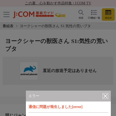
この夏、心を動かす作品特集 | J:COM TV
検索
CS番組一覧
番組表
番組表
ヨークシャーの獣医さん S1:気性の荒いブタ
ヨークシャーの獣医さん S1:気性の荒い
ブタ
直近の放送予定はありません
エラー
通信に問題が発生しました[error]
同じジャンルのおすすめ番組