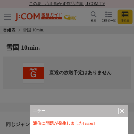
この夏、心を動かす作品特集 | J:COM TV
検索
CS番組一覧
番組表
番組表
雪国 10min.
雪国 10min.
直近の放送予定はありません
エラー
通信に問題が発生しました[error]
同じジャンルのおすすめ番組