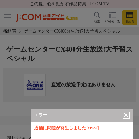
この夏、心を動かす作品特集 | J:COM TV
検索
CS番組一覧
番組表
番組表
ゲームセンターCX400分生放送!大予習スペシャル
ゲームセンターCX400分生放送!大予習ス
ペシャル
直近の放送予定はありません
エラー
通信に問題が発生しました[error]
同じジャンルのおすすめ番組