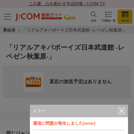
この夏、心を動かす作品特集 | J:COM TV
検索
CS番組一覧
番組表
番組表
「リアルアキバボーイズ日本武道館 -レペゼン秋葉原-」
「リアルアキバボーイズ日本武道館 -レ
ペゼン秋葉原-」
直近の放送予定はありません
エラー
通信に問題が発生しました[error]
同じジャンルのおすすめ番組