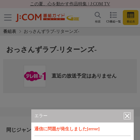
この夏、心を動かす作品特集 | J:COM TV
検索
CS番組一覧
番組表
番組表
おっさんずラブ-リターンズ-
おっさんずラブ-リターンズ-
直近の放送予定はありません
エラー
通信に問題が発生しました[error]
同じジャンルのおすすめ番組