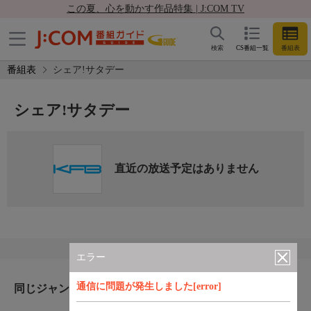
この夏、心を動かす作品特集 | J:COM TV
検索
CS番組一覧
番組表
番組表
シェア!サタデー
シェア!サタデー
直近の放送予定はありません
エラー
通信に問題が発生しました[error]
同じジャンルのおすすめ番組