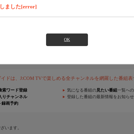
した[error]
OK
組ガイドは、J:COM TVで楽しめる全チャンネルを網羅した番組
検索ワード登録
気になる番組の
見たい番組
一覧への
入りチャンネル
登録した番組の最新情報をお知らせ
ト録画予約
ございます。