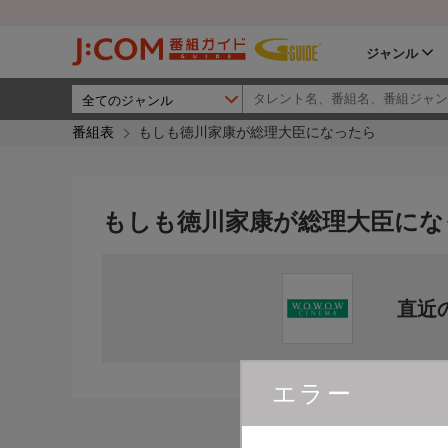
ジャンル
番組表
もしも徳川家康が総理大臣になったら
もしも徳川家康が総理大臣にな
直近
エラー