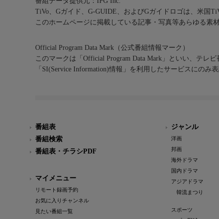
番組データ提供元：IPG Inc.
TiVo、Gガイド、G-GUIDE、およびGガイドロゴは、米国T
このホームページに掲載している記事・写真等あらゆる素
Official Program Data Mark（公式番組情報マーク）
このマークは「Official Program Data Mark」といい
「SI(Service Information)情報」を利用したサービ
番組表
ジャンル
番組検索
洋画
邦画
番組表・チラシPDF
海外ドラマ
国内ドラマ
マイメニュー
アジアドラマ
リモート録画予約
韓流まつり
お気に入りチャンネル
スポーツ
見たい番組一覧