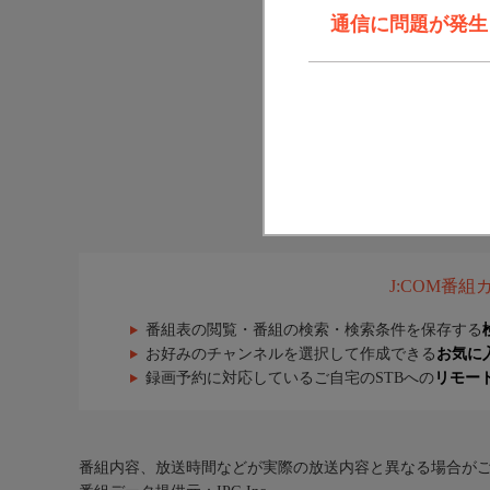
通信に問題が発生しま
J:COM番
番組表の閲覧・番組の検索・検索条件を保存する
お好みのチャンネルを選択して作成できる
お気に
録画予約に対応しているご自宅のSTBへの
リモー
番組内容、放送時間などが実際の放送内容と異なる場合が