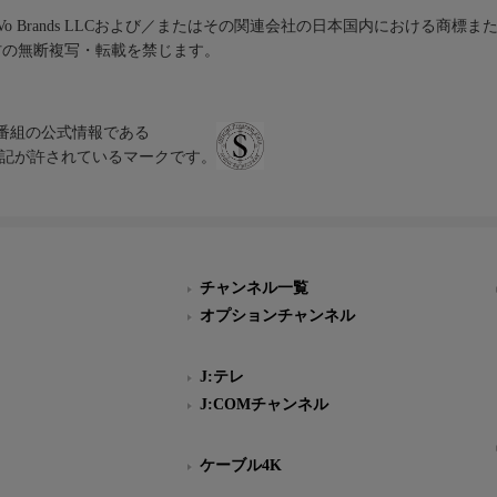
iVo Brands LLCおよび／またはその関連会社の日本国内における商標
材の無断複写・転載を禁じます。
、テレビ番組の公式情報である
スにのみ表記が許されているマークです。
チャンネル一覧
オプションチャンネル
J:テレ
J:COMチャンネル
ケーブル4K