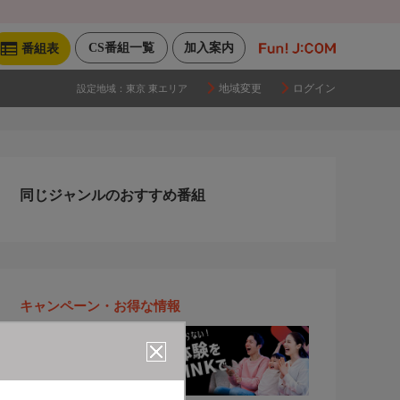
CS番組一覧
加入案内
番組表
地域変更
ログイン
設定地域：
東京 東エリア
同じジャンルのおすすめ番組
キャンペーン・お得な情報