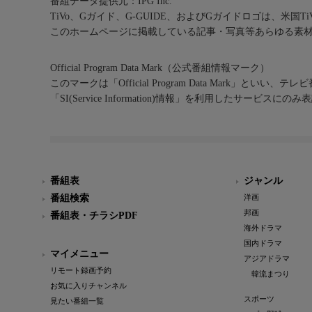
番組データ提供元：IPG Inc.
TiVo、Gガイド、G-GUIDE、およびGガイドロゴは、米国T
このホームページに掲載している記事・写真等あらゆる素
Official Program Data Mark（公式番組情報マーク）
このマークは「Official Program Data Mark」といい
「SI(Service Information)情報」を利用したサービ
番組表
ジャンル
番組検索
洋画
邦画
番組表・チラシPDF
海外ドラマ
国内ドラマ
マイメニュー
アジアドラマ
リモート録画予約
韓流まつり
お気に入りチャンネル
スポーツ
見たい番組一覧