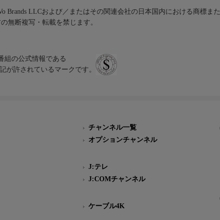
iVo Brands LLCおよび／またはその関連会社の日本国内における商標
材の無断複写・転載を禁じます。
、テレビ番組の公式情報である
スにのみ表記が許されているマークです。
チャンネル一覧
オプションチャンネル
J:テレ
J:COMチャンネル
ケーブル4K