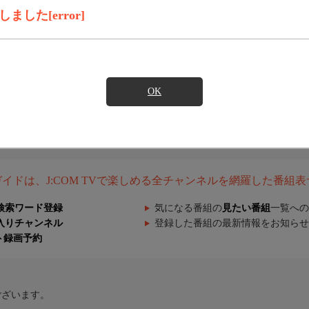
した[error]
OK
組ガイドは、J:COM TVで楽しめる全チャンネルを網羅した番組
検索ワード登録
気になる番組の
見たい番組
一覧への
入りチャンネル
登録した番組の最新情報をお知らせ
ト録画予約
ございます。