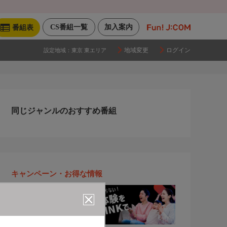
CS番組一覧
加入案内
番組表
地域変更
ログイン
設定地域：
東京 東エリア
同じジャンルのおすすめ番組
キャンペーン・お得な情報