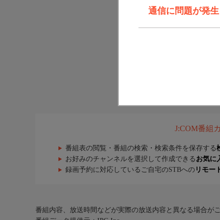
通信に問題が発生しま
J:COM番
番組表の閲覧・番組の検索・検索条件を保存する
お好みのチャンネルを選択して作成できる
お気に
録画予約に対応しているご自宅のSTBへの
リモー
番組内容、放送時間などが実際の放送内容と異なる場合が