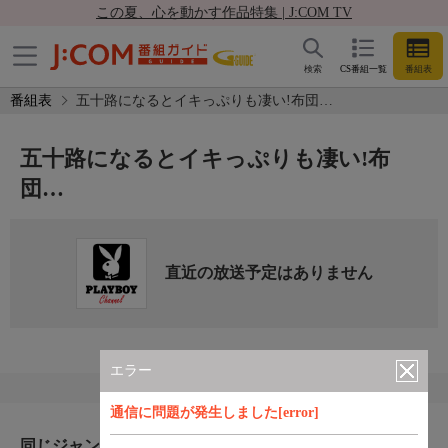
この夏、心を動かす作品特集 | J:COM TV
検索
CS番組一覧
番組表
番組表
五十路になるとイキっぷりも凄い!布団…
五十路になるとイキっぷりも凄い!布
団…
直近の放送予定はありません
エラー
通信に問題が発生しました[error]
同じジャンルのおすすめ番組