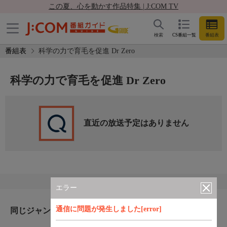
この夏、心を動かす作品特集 | J:COM TV
検索
CS番組一覧
番組表
番組表
科学の力で育毛を促進 Dr Zero
科学の力で育毛を促進 Dr Zero
直近の放送予定はありません
エラー
通信に問題が発生しました[error]
同じジャンルのおすすめ番組