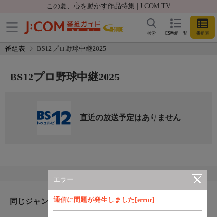
この夏、心を動かす作品特集 | J:COM TV
検索
CS番組一覧
番組表
番組表
BS12プロ野球中継2025
BS12プロ野球中継2025
直近の放送予定はありません
エラー
通信に問題が発生しました[error]
同じジャンルのおすすめ番組