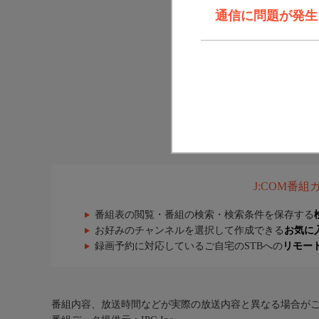
通信に問題が発生しま
J:COM番
番組表の閲覧・番組の検索・検索条件を保存する
お好みのチャンネルを選択して作成できる
お気に
録画予約に対応しているご自宅のSTBへの
リモー
番組内容、放送時間などが実際の放送内容と異なる場合が