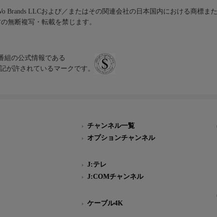
iVo Brands LLCおよび／またはその関連会社の日本国内における商標
材の無断複写・転載を禁じます。
、テレビ番組の公式情報である
スにのみ表記が許されているマークです。
チャンネル一覧
オプションチャンネル
J:テレ
J:COMチャンネル
ケーブル4K