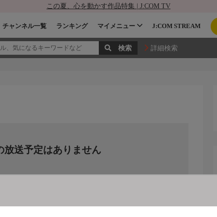
この夏、心を動かす作品特集 | J:COM TV
チャンネル一覧
ランキング
マイメニュー
J:COM STREAM
詳細検索
の放送予定はありません