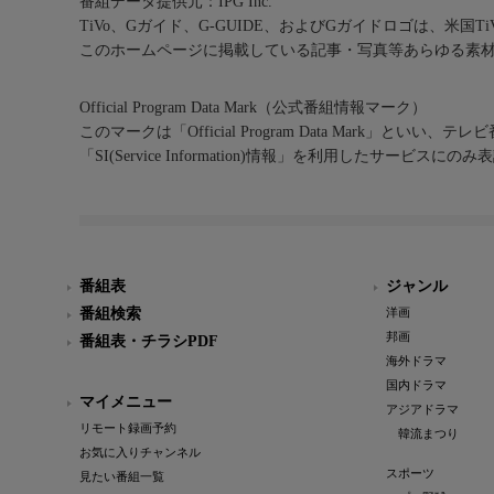
番組データ提供元：IPG Inc.
TiVo、Gガイド、G-GUIDE、およびGガイドロゴは、米国T
このホームページに掲載している記事・写真等あらゆる素
Official Program Data Mark（公式番組情報マーク）
このマークは「Official Program Data Mark」といい
「SI(Service Information)情報」を利用したサービ
番組表
ジャンル
番組検索
洋画
邦画
番組表・チラシPDF
海外ドラマ
国内ドラマ
マイメニュー
アジアドラマ
リモート録画予約
韓流まつり
お気に入りチャンネル
スポーツ
見たい番組一覧