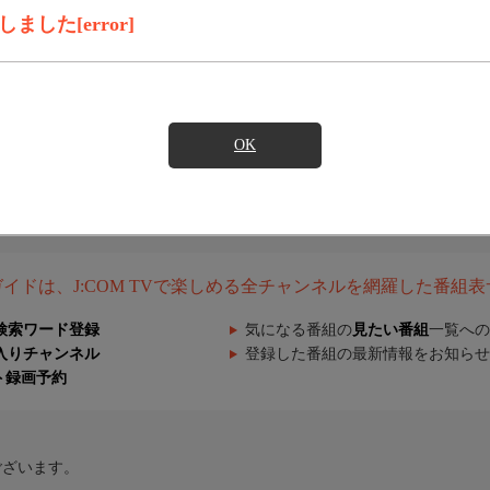
した[error]
OK
組ガイドは、J:COM TVで楽しめる全チャンネルを網羅した番組
検索ワード登録
気になる番組の
見たい番組
一覧への
入りチャンネル
登録した番組の最新情報をお知らせ
ト録画予約
ございます。