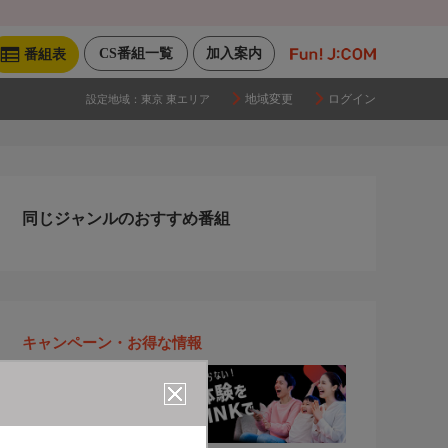
CS番組一覧
加入案内
番組表
地域変更
ログイン
設定地域：
東京 東エリア
同じジャンルのおすすめ番組
キャンペーン・お得な情報