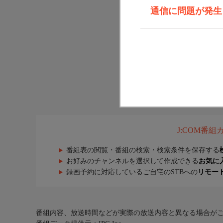
通信に問題が発生しま
J:COM番
番組表の閲覧・番組の検索・検索条件を保存する
お好みのチャンネルを選択して作成できる
お気に
録画予約に対応しているご自宅のSTBへの
リモー
番組内容、放送時間などが実際の放送内容と異なる場合が