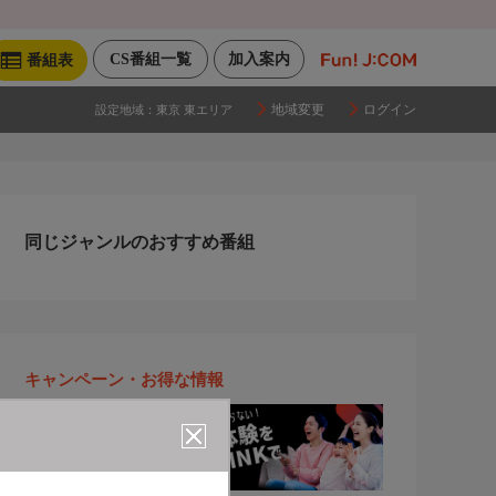
CS番組一覧
加入案内
番組表
地域変更
ログイン
設定地域：
東京 東エリア
同じジャンルのおすすめ番組
キャンペーン・お得な情報