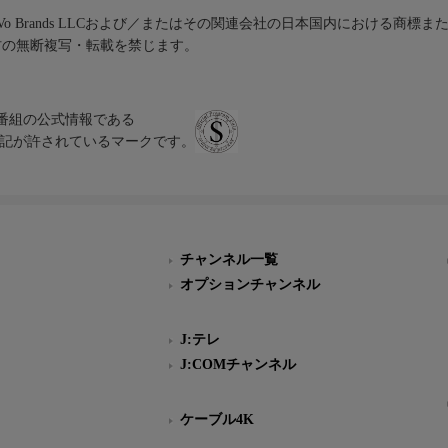
iVo Brands LLCおよび／またはその関連会社の日本国内における商標
材の無断複写・転載を禁じます。
、テレビ番組の公式情報である
スにのみ表記が許されているマークです。
チャンネル一覧
オプションチャンネル
J:テレ
J:COMチャンネル
ケーブル4K