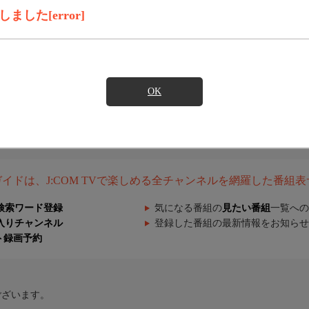
した[error]
OK
組ガイドは、J:COM TVで楽しめる全チャンネルを網羅した番組
検索ワード登録
気になる番組の
見たい番組
一覧への
入りチャンネル
登録した番組の最新情報をお知らせ
ト録画予約
ございます。