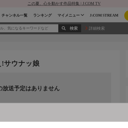
この夏、心を動かす作品特集 | J:COM TV
チャンネル一覧
ランキング
マイメニュー
J:COM STREAM
詳細検索
え!サウナッ娘
の放送予定はありません