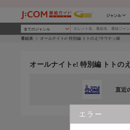
ジャンル
番組表
オールナイトe! 特別編 トトのえ!サウナッ娘
オールナイトe! 特別編 トトの
直近
エラー