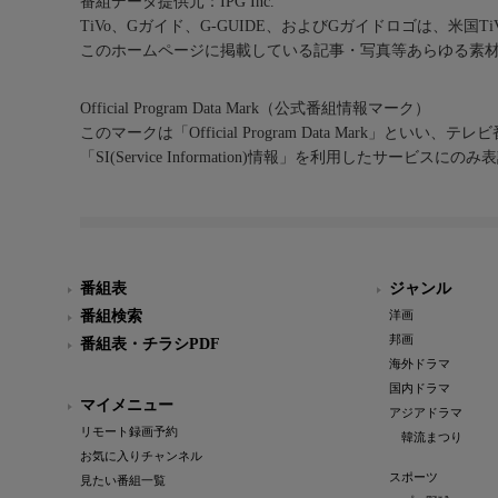
番組データ提供元：IPG Inc.
TiVo、Gガイド、G-GUIDE、およびGガイドロゴは、米国T
このホームページに掲載している記事・写真等あらゆる素
Official Program Data Mark（公式番組情報マーク）
このマークは「Official Program Data Mark」といい
「SI(Service Information)情報」を利用したサービ
番組表
ジャンル
番組検索
洋画
邦画
番組表・チラシPDF
海外ドラマ
国内ドラマ
マイメニュー
アジアドラマ
リモート録画予約
韓流まつり
お気に入りチャンネル
スポーツ
見たい番組一覧