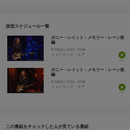
Line」 「Come To Me」 「No Gettin' Over You」 「Angel
from Montgomery」 「Down To You」 「I've Got News For
You」 「So Damn Good」
放送スケジュール一覧
ボニー・レイット：メモリー・レーン前
編
8/18(火)
14:02～15:04
ミュージック・エア
ボニー・レイット：メモリー・レーン後
編
8/18(火)
15:04～16:06
ミュージック・エア
この番組をチェックした人が見ている番組