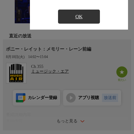
OK
直近の放送
ボニー・レイット：メモリー・レーン前編
8月18日(火)
14:02〜15:04
Ch.355
ミュージック・エア
カレンダー登録
アプリ視聴
放送前
番組詳細内容
もっと見る
番組内容
《曲目》 「Used To Rule The World」 「Right Down The