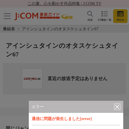
この夏、心を動かす作品特集 | J:COM TV
検索
CS番組一覧
番組表
番組表
アインシュタインのオタスケシュタイン67
アインシュタインのオタスケシュタイ
ン67
直近の放送予定はありません
エラー
通信に問題が発生しました[error]
同じジャンルのおすすめ番組