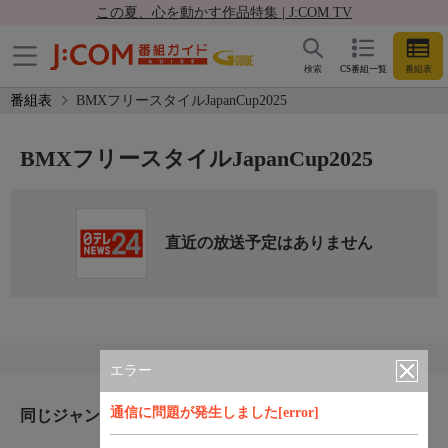
この夏、心を動かす作品特集 | J:COM TV
検索
CS番組一覧
番組表
番組表
BMXフリースタイルJapanCup2025
BMXフリースタイルJapanCup2025
直近の放送予定はありません
エラー
通信に問題が発生しました[error]
同じジャンルのおすすめ番組