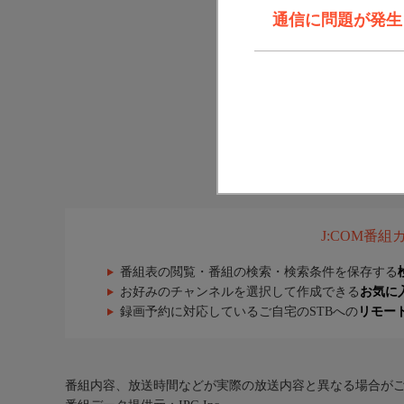
通信に問題が発生しま
J:COM番
番組表の閲覧・番組の検索・検索条件を保存する
お好みのチャンネルを選択して作成できる
お気に
録画予約に対応しているご自宅のSTBへの
リモー
番組内容、放送時間などが実際の放送内容と異なる場合が