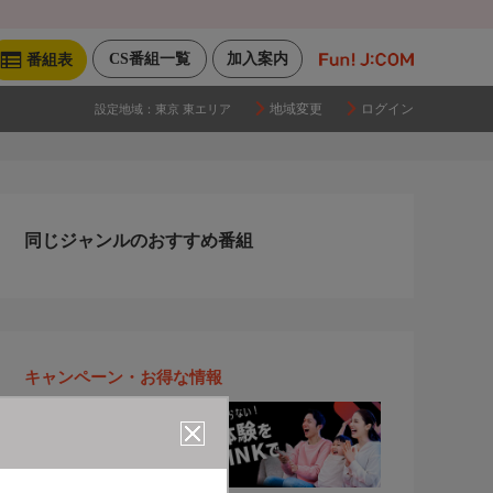
CS番組一覧
加入案内
番組表
地域変更
ログイン
設定地域：
東京 東エリア
同じジャンルのおすすめ番組
キャンペーン・お得な情報