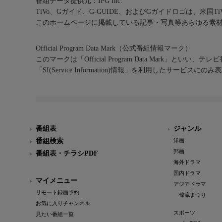
番組データ提供元：IPG Inc.
TiVo、Gガイド、G-GUIDE、およびGガイドロゴは、米国T
このホームページに掲載している記事・写真等あらゆる素
Official Program Data Mark（公式番組情報マーク）
このマークは「Official Program Data Mark」といい
「SI(Service Information)情報」を利用したサービ
番組表
ジャンル
番組検索
洋画
邦画
番組表・チラシPDF
海外ドラマ
国内ドラマ
マイメニュー
アジアドラマ
リモート録画予約
韓流まつり
お気に入りチャンネル
スポーツ
見たい番組一覧