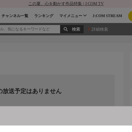
この夏、心を動かす作品特集 | J:COM TV
チャンネル一覧
ランキング
マイメニュー
J:COM STREAM
詳細検索
の放送予定はありません