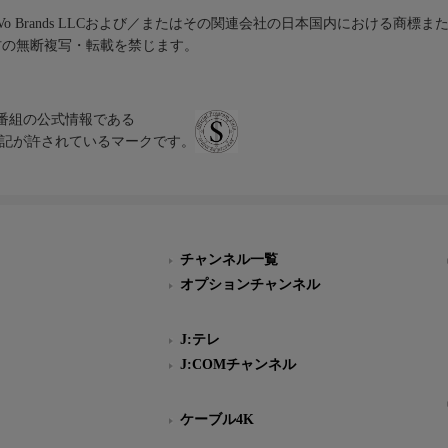
iVo Brands LLCおよび／またはその関連会社の日本国内における商標
材の無断複写・転載を禁じます。
、テレビ番組の公式情報である
スにのみ表記が許されているマークです。
チャンネル一覧
オプションチャンネル
J:テレ
J:COMチャンネル
ケーブル4K