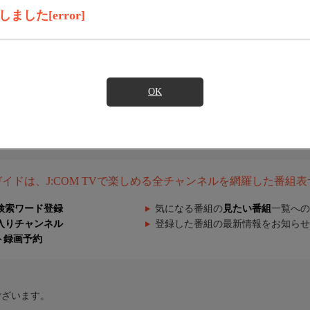
した[error]
OK
組ガイドは、J:COM TVで楽しめる全チャンネルを網羅した番組
検索ワード登録
気になる番組の
見たい番組
一覧への
入りチャンネル
登録した番組の最新情報をお知らせ
ト録画予約
ございます。