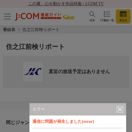
この夏、心を動かす作品特集 | J:COM TV
検索
CS番組一覧
番組表
番組表
住之江前検リポート
住之江前検リポート
直近の放送予定はありません
エラー
通信に問題が発生しました[error]
同じジャンルのおすすめ番組