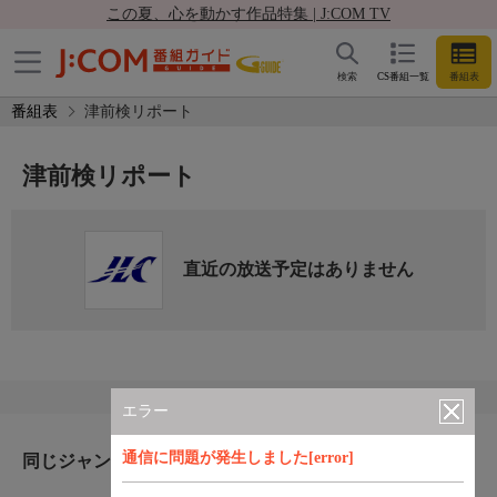
この夏、心を動かす作品特集 | J:COM TV
検索
CS番組一覧
番組表
番組表
津前検リポート
津前検リポート
直近の放送予定はありません
エラー
通信に問題が発生しました[error]
同じジャンルのおすすめ番組