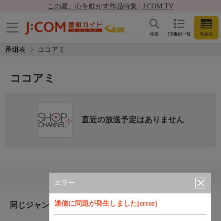
この夏、心を動かす作品特集 | J:COM TV
検索
CS番組一覧
番組表
番組表
ココアミ
ココアミ
直近の放送予定はありません
エラー
通信に問題が発生しました[error]
同じジャンルのおすすめ番組