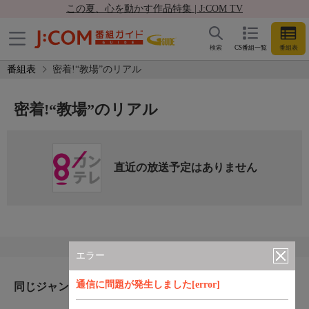
この夏、心を動かす作品特集 | J:COM TV
検索
CS番組一覧
番組表
番組表
密着!“教場”のリアル
密着!“教場”のリアル
直近の放送予定はありません
エラー
通信に問題が発生しました[error]
同じジャンルのおすすめ番組