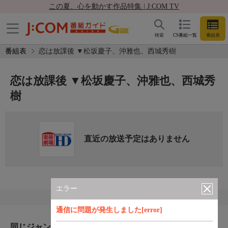
この夏、心を動かす作品特集 | J:COM TV
検索
CS番組一覧
番組表
番組表
恋は放課後 ▼松坂慶子、沖雅也、西城秀樹
恋は放課後 ▼松坂慶子、沖雅也、西城秀
樹
直近の放送予定はありません
エラー
通信に問題が発生しました[error]
同じジャンルのおすすめ番組