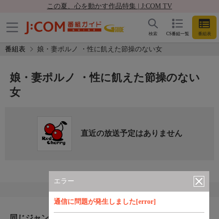
この夏、心を動かす作品特集 | J:COM TV
検索
CS番組一覧
番組表
番組表
娘・妻ポルノ ・性に飢えた節操のない女
娘・妻ポルノ ・性に飢えた節操のない
女
直近の放送予定はありません
エラー
通信に問題が発生しました[error]
同じジャンルのおすすめ番組