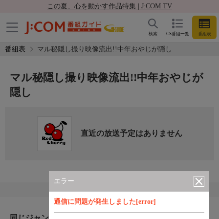
この夏、心を動かす作品特集 | J:COM TV
検索
CS番組一覧
番組表
番組表
マル秘隠し撮り映像流出!!中年おやじが隠し
マル秘隠し撮り映像流出!!中年おやじが
隠し
直近の放送予定はありません
エラー
通信に問題が発生しました[error]
同じジャンルのおすすめ番組