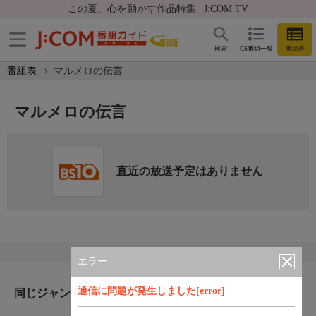
この夏、心を動かす作品特集 | J:COM TV
検索
CS番組一覧
番組表
番組表
マルメロの伝言
マルメロの伝言
直近の放送予定はありません
エラー
通信に問題が発生しました[error]
同じジャンルのおすすめ番組