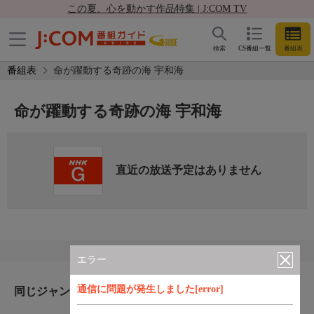
この夏、心を動かす作品特集 | J:COM TV
検索
CS番組一覧
番組表
番組表
命が躍動する奇跡の海 宇和海
命が躍動する奇跡の海 宇和海
直近の放送予定はありません
エラー
通信に問題が発生しました[error]
同じジャンルのおすすめ番組