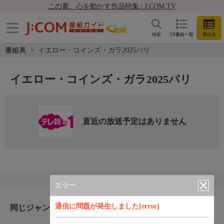
この夏、心を動かす作品特集 | J:COM TV
検索
CS番組一覧
番組表
番組表
イエロー・コインズ・ガラ2025パリ
イエロー・コインズ・ガラ2025パリ
直近の放送予定はありません
エラー
通信に問題が発生しました[error]
同じジャンルのおすすめ番組