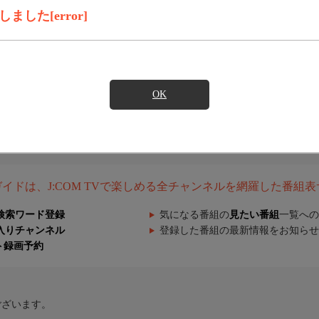
した[error]
OK
組ガイドは、J:COM TVで楽しめる全チャンネルを網羅した番組
検索ワード登録
気になる番組の
見たい番組
一覧への
入りチャンネル
登録した番組の最新情報をお知らせ
ト録画予約
ございます。