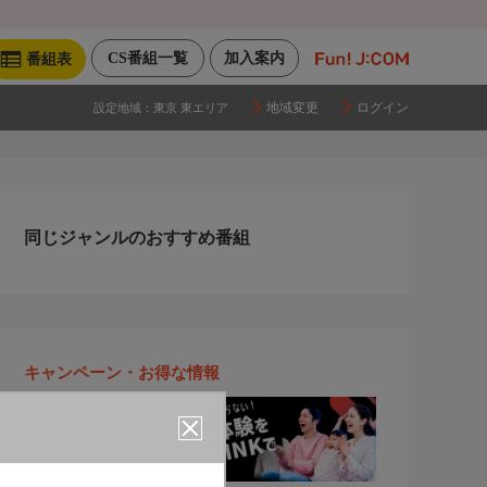
CS番組一覧
加入案内
番組表
地域変更
ログイン
設定地域：
東京 東エリア
同じジャンルのおすすめ番組
キャンペーン・お得な情報