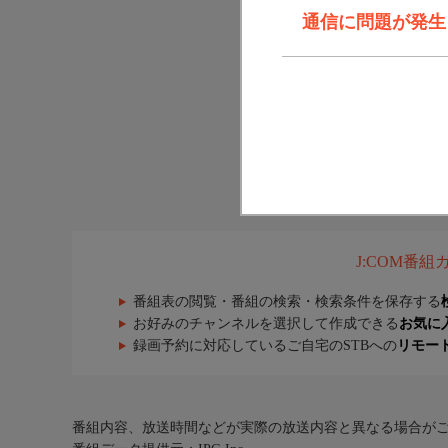
通信に問題が発生しま
J:COM番
番組表の閲覧・番組の検索・検索条件を保存する
お好みのチャンネルを選択して作成できる
お気に
録画予約に対応しているご自宅のSTBへの
リモー
番組内容、放送時間などが実際の放送内容と異なる場合が