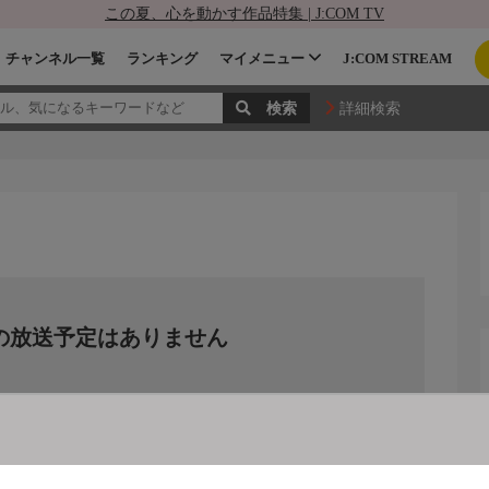
この夏、心を動かす作品特集 | J:COM TV
チャンネル一覧
ランキング
マイメニュー
J:COM STREAM
詳細検索
の放送予定はありません