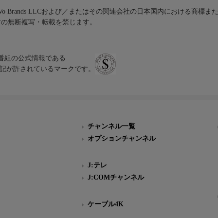
iVo Brands LLCおよび／またはその関連会社の日本国内における商標
材の無断複写・転載を禁じます。
、テレビ番組の公式情報である
スにのみ表記が許されているマークです。
チャンネル一覧
オプションチャンネル
J:テレ
J:COMチャンネル
ケーブル4K