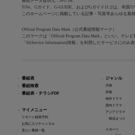
番組データ提供元：IPG Inc.
TiVo、Gガイド、G-GUIDE、およびGガイドロゴは、米国T
このホームページに掲載している記事・写真等あらゆる素
Official Program Data Mark（公式番組情報マーク）
このマークは「Official Program Data Mark」といい
「SI(Service Information)情報」を利用したサービ
番組表
ジャンル
番組検索
洋画
邦画
番組表・チラシPDF
海外ドラマ
国内ドラマ
マイメニュー
アジアドラマ
リモート録画予約
韓流まつり
お気に入りチャンネル
スポーツ
見たい番組一覧