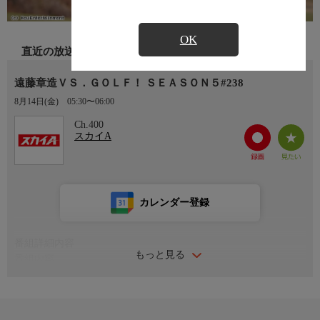
OK
直近の放送
遠藤章造ＶＳ．ＧＯＬＦ！ ＳＥＡＳＯＮ５#238
8月14日(金)
05:30〜06:00
Ch.400
スカイA
カレンダー登録
番組詳細内容
もっと見る
番組内容
#238 遠藤章造（ココリコ）と月替りのゲストが番組グランドチ
ャンピオン決定戦への出場権を賭けてプロに挑戦！真剣勝負のゴ
ルフドキュメント。