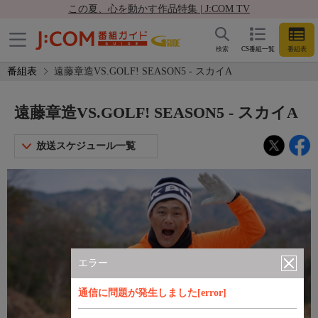
この夏、心を動かす作品特集 | J:COM TV
検索
CS番組一覧
番組表
番組表
遠藤章造VS.GOLF! SEASON5 - スカイA
遠藤章造VS.GOLF! SEASON5 - スカイA
放送スケジュール一覧
エラー
通信に問題が発生しました[error]