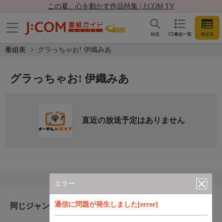
この夏、心を動かす作品特集 | J:COM TV
検索
CS番組一覧
番組表
番組表
グラっちゃお! 伊織みあ
グラっちゃお! 伊織みあ
直近の放送予定はありません
エラー
通信に問題が発生しました[error]
同じジャンルのおすすめ番組