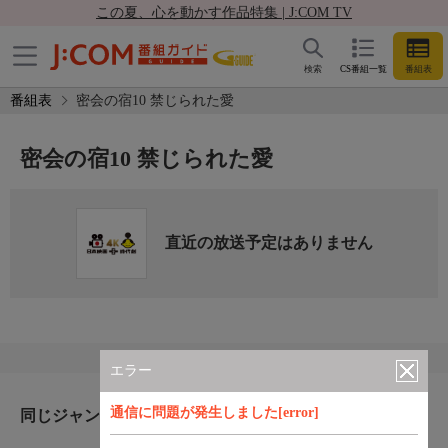
この夏、心を動かす作品特集 | J:COM TV
検索
CS番組一覧
番組表
番組表
密会の宿10 禁じられた愛
密会の宿10 禁じられた愛
直近の放送予定はありません
エラー
通信に問題が発生しました[error]
同じジャンルのおすすめ番組