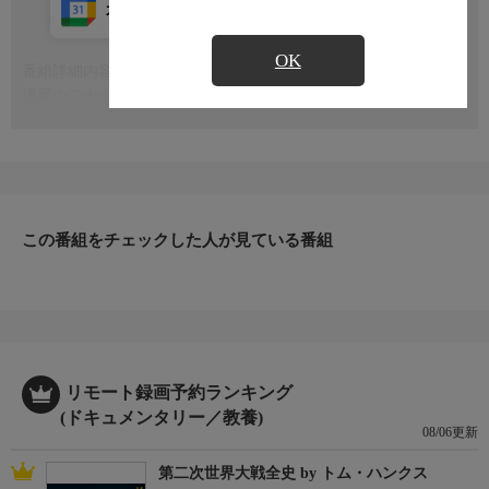
カレンダー登録
アプリ視聴
放送中
OK
番組詳細内容
もっと見る
播磨の二十七番札所・書写山から丹波の二十八番札所・成相山を
結ぶ巡礼道を巡ります。各所に点在する道標や石仏を紹介しなが
ら往時をしのびます
この番組をチェックした人が見ている番組
リモート録画予約ランキング
(ドキュメンタリー／教養)
08/06更新
第二次世界大戦全史 by トム・ハンクス