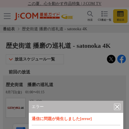
この夏、心を動かす作品特集 | J:COM TV
検索
CS番組一覧
番組表
番組表
歴史街道 播磨の巡礼道 - satonoka 4K
歴史街道 播磨の巡礼道 - satonoka 4K
放送スケジュール一覧
前回の放送
歴史街道 播磨の巡礼道
8月7日(金)
01:00〜01:15
Ch.420
satonoka 4K
エラー
通信に問題が発生しました[error]