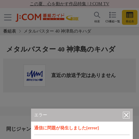
この夏、心を動かす作品特集 | J:COM TV
検索
CS番組一覧
番組表
番組表
メタルバスター 40 神津島のキハダ
メタルバスター 40 神津島のキハダ
直近の放送予定はありません
エラー
通信に問題が発生しました[error]
同じジャンルのおすすめ番組