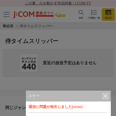
この夏、心を動かす作品特集 | J:COM TV
検索
CS番組一覧
番組表
番組表
侍タイムスリッパー
侍タイムスリッパー
直近の放送予定はありません
エラー
通信に問題が発生しました[error]
同じジャンルのおすすめ番組