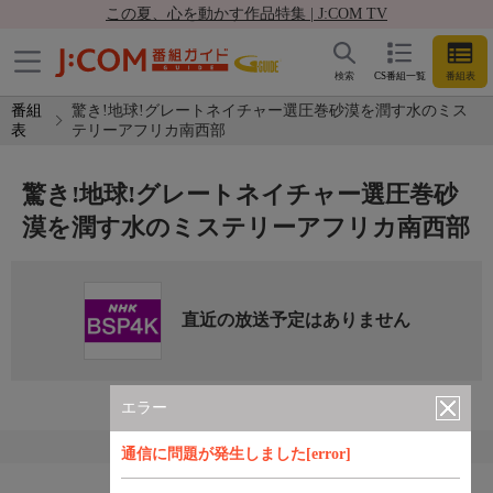
この夏、心を動かす作品特集 | J:COM TV
検索
CS番組一覧
番組表
番組
驚き!地球!グレートネイチャー選圧巻砂漠を潤す水のミス
表
テリーアフリカ南西部
驚き!地球!グレートネイチャー選圧巻砂
漠を潤す水のミステリーアフリカ南西部
直近の放送予定はありません
エラー
通信に問題が発生しました[error]