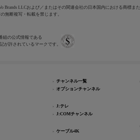
iVo Brands LLCおよび／またはその関連会社の日本国内における商標
材の無断複写・転載を禁じます。
、テレビ番組の公式情報である
スにのみ表記が許されているマークです。
チャンネル一覧
オプションチャンネル
J:テレ
J:COMチャンネル
ケーブル4K