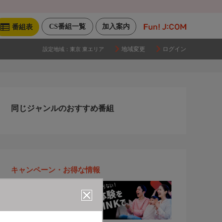
CS番組一覧
加入案内
番組表
地域変更
ログイン
設定地域：
東京 東エリア
同じジャンルのおすすめ番組
キャンペーン・お得な情報