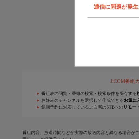
通信に問題が発生しま
J:COM番
番組表の閲覧・番組の検索・検索条件を保存する
お好みのチャンネルを選択して作成できる
お気に
録画予約に対応しているご自宅のSTBへの
リモー
番組内容、放送時間などが実際の放送内容と異なる場合が