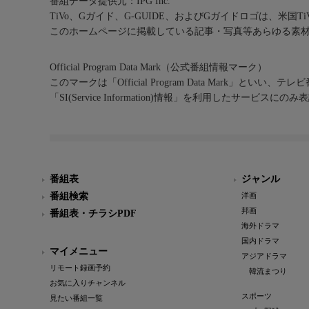
番組データ提供元：IPG Inc.
TiVo、Gガイド、G-GUIDE、およびGガイドロゴは、米国T
このホームページに掲載している記事・写真等あらゆる素
Official Program Data Mark（公式番組情報マーク）
このマークは「Official Program Data Mark」といい
「SI(Service Information)情報」を利用したサービ
番組表
ジャンル
番組検索
洋画
邦画
番組表・チラシPDF
海外ドラマ
国内ドラマ
マイメニュー
アジアドラマ
リモート録画予約
韓流まつり
お気に入りチャンネル
スポーツ
見たい番組一覧