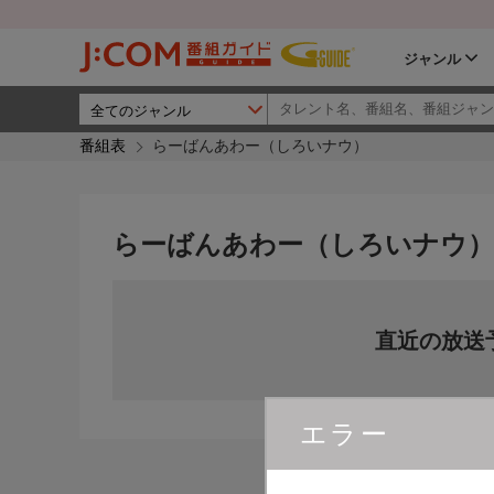
ジャンル
番組表
らーばんあわー（しろいナウ）
らーばんあわー（しろいナウ）
直近の放送
エラー