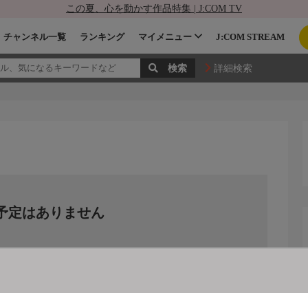
この夏、心を動かす作品特集 | J:COM TV
チャンネル一覧
ランキング
マイメニュー
J:COM STREAM
詳細検索
予定はありません