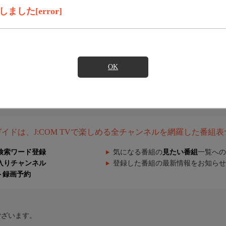
した[error]
OK
組ガイドは、J:COM TVで楽しめる全チャンネルを網羅した番組
検索ワード登録
気になる番組の
見たい番組
一覧への
入りチャンネル
登録した番組の最新情報をお知らせ
ト録画予約
ございます。